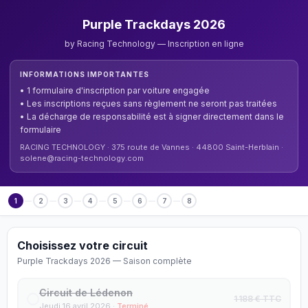
Purple Trackdays 2026
by Racing Technology — Inscription en ligne
INFORMATIONS IMPORTANTES
• 1 formulaire d'inscription par voiture engagée
• Les inscriptions reçues sans règlement ne seront pas traitées
• La décharge de responsabilité est à signer directement dans le
formulaire
RACING TECHNOLOGY · 375 route de Vannes · 44800 Saint-Herblain ·
solene@racing-technology.com
1
2
3
4
5
6
7
8
Choisissez votre circuit
Purple Trackdays 2026 — Saison complète
Circuit de Lédenon
1 188 € TTC
Jeudi 16 avril 2026 ·
Terminé