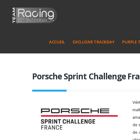
ACCUEIL
EXCLUSIVE TRACKDAY
PURPLE 
Porsche Sprint Challenge Fr
Véri
maî
ama
de 
de c
idé