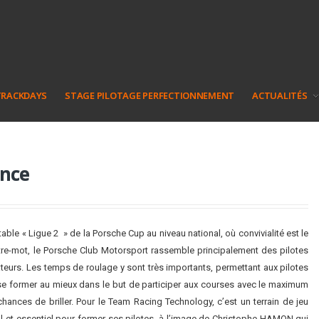
TRACKDAYS
STAGE PILOTAGE PERFECTIONNEMENT
ACTUALITÉS
ance
table « Ligue 2 » de la Porsche Cup au niveau national, où convivialité est le
tre-mot, le Porsche Club Motorsport rassemble principalement des pilotes
teurs. Les temps de roulage y sont très importants, permettant aux pilotes
se former au mieux dans le but de participer aux courses avec le maximum
hances de briller. Pour le Team Racing Technology, c’est un terrain de jeu
al et essentiel pour former ses pilotes, à l’image de Christophe HAMON qui