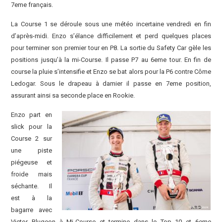
7eme français.
La Course 1 se déroule sous une météo incertaine vendredi en fin
d’après-midi. Enzo s’élance difficilement et perd quelques places
pour terminer son premier tour en P8. La sortie du Safety Car gèle les
positions jusqu’à la mi-Course. Il passe P7 au 6eme tour. En fin de
course la pluie s’intensifie et Enzo se bat alors pour la P6 contre Côme
Ledogar. Sous le drapeau à damier il passe en 7eme position,
assurant ainsi sa seconde place en Rookie.
Enzo part en
slick pour la
Course 2 sur
une piste
piégeuse et
froide mais
séchante. Il
est à la
bagarre avec
Victor Blugeon à Mi-Course et termine dans le Top 10 et 6eme