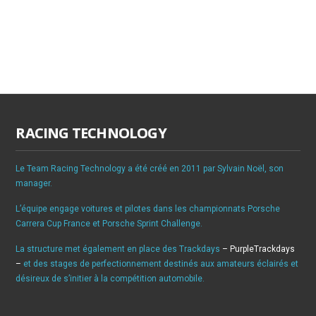
RACING TECHNOLOGY
Le Team Racing Technology a été créé en 2011 par Sylvain Noël, son
manager.
L’équipe engage voitures et pilotes dans les championnats Porsche
Carrera Cup France et Porsche Sprint Challenge.
La structure met également en place des Trackdays
– PurpleTrackdays
–
et des stages de perfectionnement destinés aux amateurs éclairés et
désireux de s’initier à la compétition automobile.